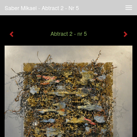
Saber Mikael - Abtract 2 - Nr 5
Tog
navi
Abtract 2 - nr 5