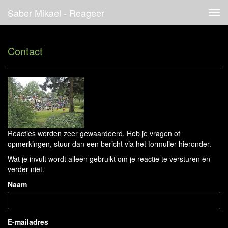
Saber Mikael - Reageer
Tog
navi
Contact
Reacties worden zeer gewaardeerd. Heb je vragen of
opmerkingen, stuur dan een bericht via het formulier hieronder.
Wat je invult wordt alleen gebruikt om je reactie te versturen en
verder niet.
Naam
E-mailadres